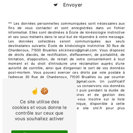
Envoyer
** Les données personnelles communiquées sont nécessaires aux
fins de vous contacter et sont enregistrées dans un fichier
informatisé. Elles sont destinées à École de kinésiologie instinctive
et ses sous-traitants dans le seul but de répondre à votre message.
Les données collectées seront communiquées aux seuls
destinataires suivants: École de kinésiologie instinctive 30 Rue de
Chardenoux, 71500 Bruailles eki.kinesio@gmail.com. Vous disposez
de droits d’accès, de rectification, d’effacement, de portabilité, de
limitation, d’opposition, de retrait de votre consentement à tout
moment et du droit d’introduire une réclamation auprès d’une
autorité de contrôle, ainsi que d’organiser le sort de vos données
post-mortem. Vous pouvez exercer ces droits par voie postale à
l'adresse 30 Rue de Chardenoux, 71500 Bruailles ou par courrier
électronique à l'adresse eki.kinesio@gmail.com. Un justificatif
d'identité pourra vous être demandé. Nous conservons vos données
pendant la période de prise de contact puis pendant la durée de
prescription légale aux fins probatoires et de gestion des
contentieux. Vous avez le droit de vous inscrire sur la liste
Ce site utilise des
d'opposition au démarchage téléphonique, disponible à cette
cookies et vous donne le
adresse:
Bloctel.gouv.fr
. Consultez le site cnil.fr pour plus
contrôle sur ceux que
d’informations sur vos droits.
vous souhaitez activer