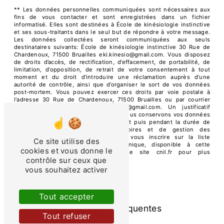
** Les données personnelles communiquées sont nécessaires aux
fins de vous contacter et sont enregistrées dans un fichier
informatisé. Elles sont destinées à École de kinésiologie instinctive
et ses sous-traitants dans le seul but de répondre à votre message.
Les données collectées seront communiquées aux seuls
destinataires suivants: École de kinésiologie instinctive 30 Rue de
Chardenoux, 71500 Bruailles eki.kinesio@gmail.com. Vous disposez
de droits d’accès, de rectification, d’effacement, de portabilité, de
limitation, d’opposition, de retrait de votre consentement à tout
moment et du droit d’introduire une réclamation auprès d’une
autorité de contrôle, ainsi que d’organiser le sort de vos données
post-mortem. Vous pouvez exercer ces droits par voie postale à
l'adresse 30 Rue de Chardenoux, 71500 Bruailles ou par courrier
électronique à l'adresse eki.kinesio@gmail.com. Un justificatif
d'identité pourra vous être demandé. Nous conservons vos données
pendant la période de prise de contact puis pendant la durée de
prescription légale aux fins probatoires et de gestion des
contentieux. Vous avez le droit de vous inscrire sur la liste
Ce site utilise des
d'opposition au démarchage téléphonique, disponible à cette
cookies et vous donne le
adresse:
Bloctel.gouv.fr
. Consultez le site cnil.fr pour plus
contrôle sur ceux que
d’informations sur vos droits.
vous souhaitez activer
Tout accepter
Recherches fréquentes
Tout refuser