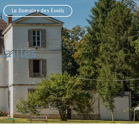
Le Domaine des Éveils
ailles
E