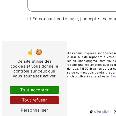
En cochant cette case, j'accepte les cond
** Les données personnelles communiquées sont nécessaires
ses sous-traitants dans le seul but de répondre à votre
Ce site utilise des
Chardenoux, 71500 Bruailles eki.kinesio@gmail.com. Vous dis
moment et du droit d’introduire une réclamation auprès d
cookies et vous donne le
l'adresse 30 Rue de Chardenoux, 71500 Bruailles ou par co
contrôle sur ceux que
pendant la période de prise de contact puis pendant la duré
vous souhaitez activer
démarchage téléphonique, disponible à cette adresse:
Bl
Tout accepter
Tout refuser
Personnaliser
©
Vistalid
- 2