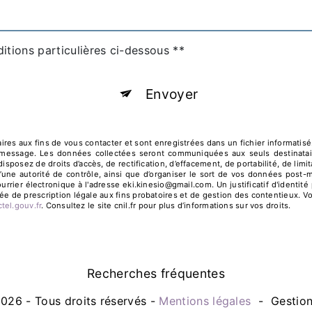
itions particulières ci-dessous **
Envoyer
 aux fins de vous contacter et sont enregistrées dans un fichier informatisé. E
 message. Les données collectées seront communiquées aux seuls destinatair
posez de droits d’accès, de rectification, d’effacement, de portabilité, de limit
’une autorité de contrôle, ainsi que d’organiser le sort de vos données post-
urrier électronique à l'adresse eki.kinesio@gmail.com. Un justificatif d'iden
e de prescription légale aux fins probatoires et de gestion des contentieux. Vous
octel.gouv.fr
. Consultez le site cnil.fr pour plus d’informations sur vos droits.
Recherches fréquentes
026 - Tous droits réservés -
Mentions légales
-
Gestio