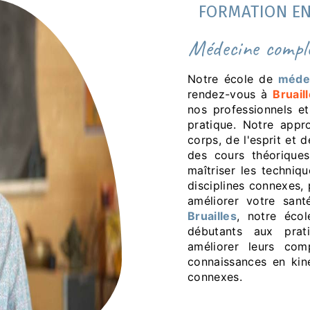
FORMATION EN
médecine comp
Notre école de
méde
rendez-vous à
Bruail
nos professionnels e
pratique. Notre app
corps, de l'esprit et 
des cours théorique
maîtriser les techniqu
disciplines connexes,
améliorer votre sant
Bruailles
, notre éco
débutants aux prat
améliorer leurs co
connaissances en kinés
connexes.