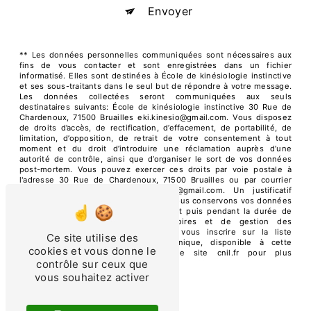
Envoyer
** Les données personnelles communiquées sont nécessaires aux
fins de vous contacter et sont enregistrées dans un fichier
informatisé. Elles sont destinées à École de kinésiologie instinctive
et ses sous-traitants dans le seul but de répondre à votre message.
Les données collectées seront communiquées aux seuls
destinataires suivants: École de kinésiologie instinctive 30 Rue de
Chardenoux, 71500 Bruailles eki.kinesio@gmail.com. Vous disposez
de droits d’accès, de rectification, d’effacement, de portabilité, de
limitation, d’opposition, de retrait de votre consentement à tout
moment et du droit d’introduire une réclamation auprès d’une
autorité de contrôle, ainsi que d’organiser le sort de vos données
post-mortem. Vous pouvez exercer ces droits par voie postale à
l'adresse 30 Rue de Chardenoux, 71500 Bruailles ou par courrier
électronique à l'adresse eki.kinesio@gmail.com. Un justificatif
d'identité pourra vous être demandé. Nous conservons vos données
pendant la période de prise de contact puis pendant la durée de
prescription légale aux fins probatoires et de gestion des
contentieux. Vous avez le droit de vous inscrire sur la liste
Ce site utilise des
d'opposition au démarchage téléphonique, disponible à cette
cookies et vous donne le
adresse:
Bloctel.gouv.fr
. Consultez le site cnil.fr pour plus
contrôle sur ceux que
d’informations sur vos droits.
vous souhaitez activer